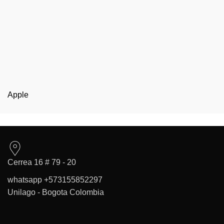
Apple
Cerrea 16 # 79 - 20
whatsapp +573155852297
Unilago - Bogota Colombia