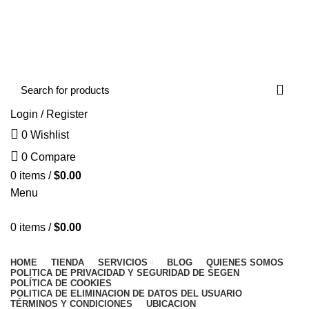
🇺🇸 SEGEN SOFTWARE — SPECIALIZED APPS FOR
YOUR BUSINESS | BUY NOW IN USD ✔
Login / Register
0
Wishlist
0
Compare
0
items
/
$
0.00
Menu
0
items
/
$
0.00
buscar categorias
HOME
TIENDA
SERVICIOS
BLOG
QUIENES SOMOS
POLITICA DE PRIVACIDAD Y SEGURIDAD DE SEGEN
POLÍTICA DE COOKIES
POLITICA DE ELIMINACION DE DATOS DEL USUARIO
TÉRMINOS Y CONDICIONES
UBICACION