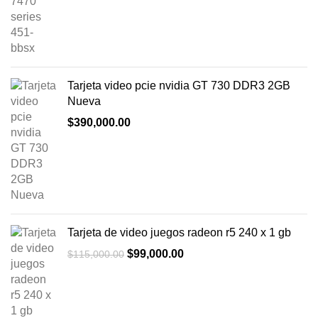
Tarjeta video pcie nvidia GT 730 DDR3 2GB
Nueva
$
390,000.00
Tarjeta de video juegos radeon r5 240 x 1 gb
El
El
$
99,000.00
$
115,000.00
precio
precio
original
actual
era:
es:
$115,000.00.
$99,000.00.